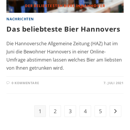
NACHRICHTEN
Das beliebteste Bier Hannovers
Die Hannoversche Allgemeine Zeitung (HAZ) hat im
Juni die Bewohner Hannovers in einer Online-
Umfrage abstimmen lassen welches Bier am liebsten
von Ihnen getrunken wird.
0 KOMMENTARE
7. JULI 2021
1
2
3
4
5
Zur näc